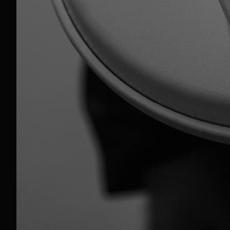
visitate
www.quintogr
e richiedete la vost
prova