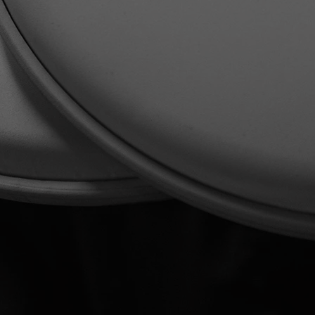
ado.it
a lezione di