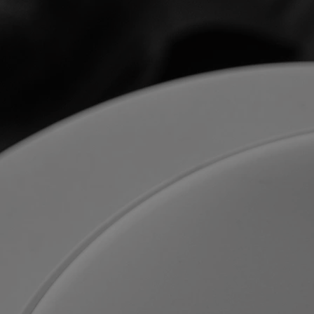
N E W S
10/12/2023
Finalmente ritorno in pos
del sito :)