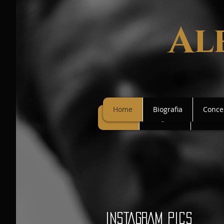
Al
Home
Biografia
Concer
Home
Biografia
Concer
INSTAGRAM pics