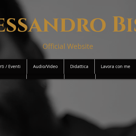
essandro Bi
Official Website
ti / Eventi
Audio/Video
Didattica
Lavora con me
ti / Eventi
Audio/Video
Didattica
Lavora con me